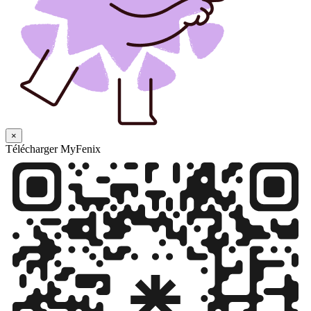
×
Télécharger MyFenix